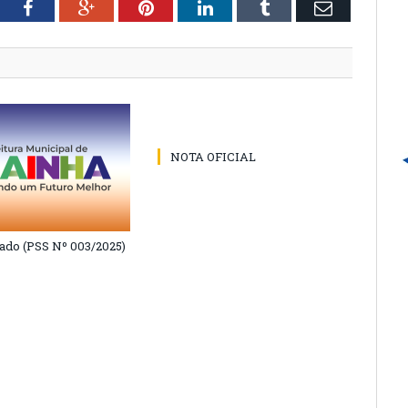
tter
Facebook
Google+
Pinterest
LinkedIn
Tumblr
Email
NOTA OFICIAL
do (PSS Nº 003/2025)