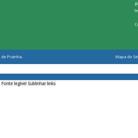
g
l
C
 de Prainha.
Mapa do Si
Fonte legível
Sublinhar links