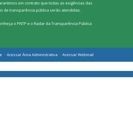
arantimos em contrato que todas as exigências das
eis de transparência pública
serão atendidas.
onheça o
PNTP
e o
Radar da Transparência Pública
te
Acessar Área Administrativa
Acessar Webmail