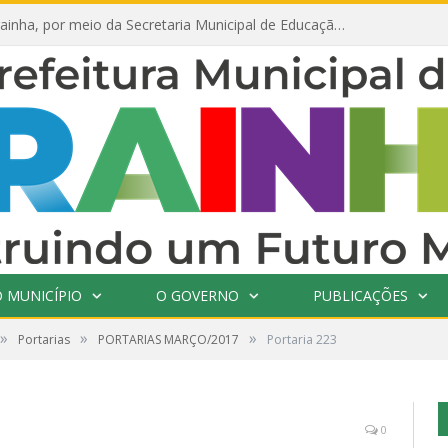
Prefeitura de Prainha, por meio da Secretaria Municipal de Educação, abre 354 vagas na área da Educação para 2025 com processo seletivo simplificado
 MUNICÍPIO
O GOVERNO
PUBLICAÇÕES
»
»
»
Portarias
PORTARIAS MARÇO/2017
Portaria 223
0