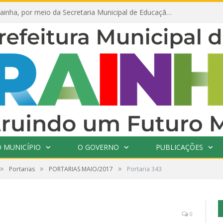
Prefeitura de Prainha, por meio da Secretaria Municipal de Educação, abre 354 vagas na área da Educação para 2025 com processo seletivo simplificado
 MUNICÍPIO
O GOVERNO
PUBLICAÇÕES
»
»
»
Portarias
PORTARIAS MAIO/2017
Portaria 343
0