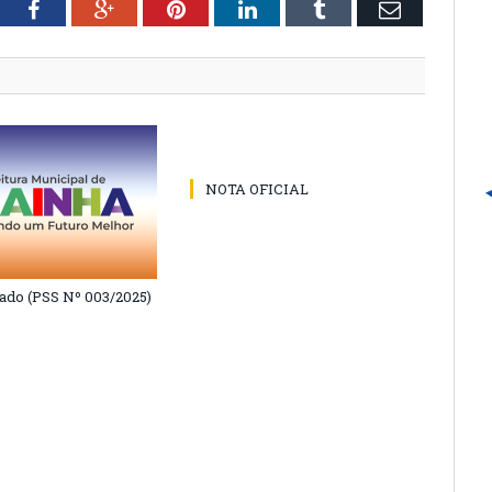
tter
Facebook
Google+
Pinterest
LinkedIn
Tumblr
Email
NOTA OFICIAL
do (PSS Nº 003/2025)