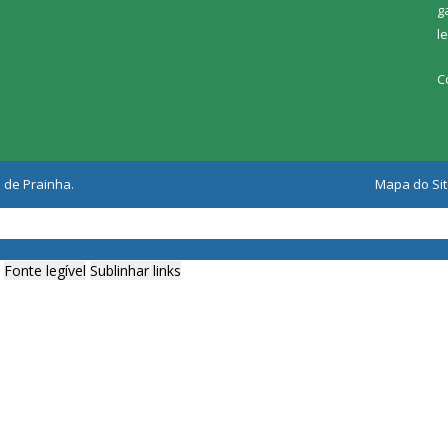
g
l
C
 de Prainha.
Mapa do Si
Fonte legível
Sublinhar links