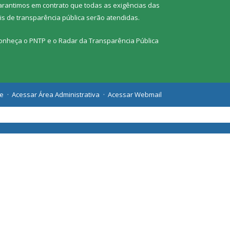
arantimos em contrato que todas as exigências das
eis de transparência pública
serão atendidas.
onheça o
PNTP
e o
Radar da Transparência Pública
te
Acessar Área Administrativa
Acessar Webmail