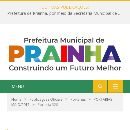
ÚLTIMAS PUBLICAÇÕES:
Prefeitura de Prainha, por meio da Secretaria Municipal de Educação, abre 354 vagas na área da Educação para 2025 com processo seletivo simplificado
MENU
»
»
»
Home
Publicações Oficiais
Portarias
PORTARIAS
»
MAIO/2017
Portaria 328