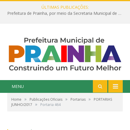
ÚLTIMAS PUBLICAÇÕES:
Prefeitura de Prainha, por meio da Secretaria Municipal de Educação, abre 354 vagas na área da Educação para 2025 com processo seletivo simplificado
MENU
»
»
»
Home
Publicações Oficiais
Portarias
PORTARIAS
»
JUNHO/2017
Portaria 464