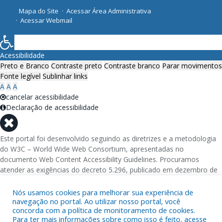
Mapa do Site
Acessar Área Administrativa
Acessar Webmail
Acessibilidade
Preto e Branco
Contraste preto
Contraste branco
Parar movimentos
Fonte legível
Sublinhar links
A
A
A
cancelar acessibilidade
Declaração de acessibilidade
Este portal foi desenvolvido seguindo as diretrizes e a metodologia
do W3C – World Wide Web Consortium, apresentadas no
documento Web Content Accessibility Guidelines. Procuramos
atender as exigências do decreto 5.296, publicado em dezembro de
2004, que torna obrigatória a acessibilidade nos portais e sítios
eletrônicos da administração pública na rede mundial de
Nós usamos cookies para melhorar sua experiência de
navegação no portal. Ao utilizar nosso portal, você
computadores para o uso das pessoas com necessidades especiais,
concorda com a política de monitoramento de cookies.
garantindo-lhes o pleno acesso aos conteúdos disponíveis.
Para ter mais informações sobre como isso é feito, acesse