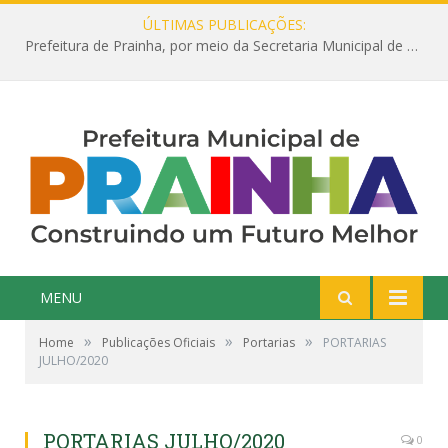
ÚLTIMAS PUBLICAÇÕES:
Prefeitura de Prainha, por meio da Secretaria Municipal de Educação, abre 354 vagas na área da Educação para 2025 com processo seletivo simplificado
MENU
»
»
»
Home
Publicações Oficiais
Portarias
PORTARIAS
JULHO/2020
PORTARIAS JULHO/2020
0