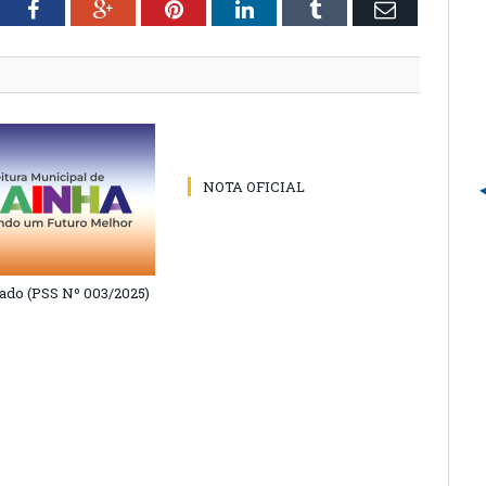
tter
Facebook
Google+
Pinterest
LinkedIn
Tumblr
Email
NOTA OFICIAL
do (PSS Nº 003/2025)