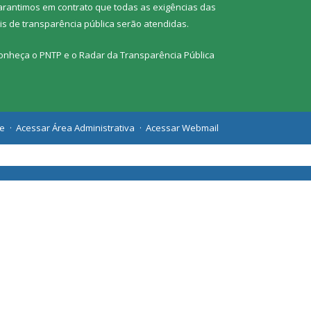
arantimos em contrato que todas as exigências das
eis de transparência pública
serão atendidas.
onheça o
PNTP
e o
Radar da Transparência Pública
te
Acessar Área Administrativa
Acessar Webmail