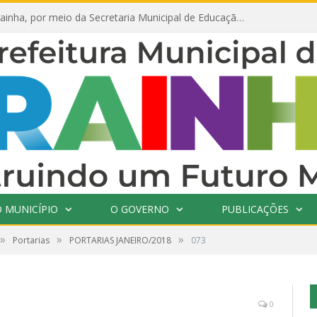
Prefeitura de Prainha, por meio da Secretaria Municipal de Educação, abre 354 vagas na área da Educação para 2025 com processo seletivo simplificado
 MUNICÍPIO
O GOVERNO
PUBLICAÇÕES
»
»
»
Portarias
PORTARIAS JANEIRO/2018
073
0