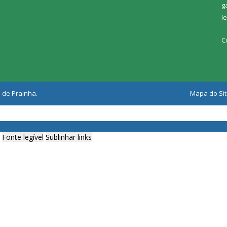
g
l
C
 de Prainha.
Mapa do Si
Fonte legível
Sublinhar links