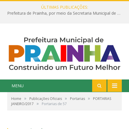
ÚLTIMAS PUBLICAÇÕES:
Prefeitura de Prainha, por meio da Secretaria Municipal de Educação, abre 354 vagas na área da Educação para 2025 com processo seletivo simplificado
MENU
»
»
»
Home
Publicações Oficiais
Portarias
PORTARIAS
»
JANEIRO/2017
Portarias de 57