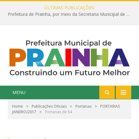
ÚLTIMAS PUBLICAÇÕES:
Prefeitura de Prainha, por meio da Secretaria Municipal de Educação, abre 354 vagas na área da Educação para 2025 com processo seletivo simplificado
MENU
»
»
»
Home
Publicações Oficiais
Portarias
PORTARIAS
»
JANEIRO/2017
Portarias de 54