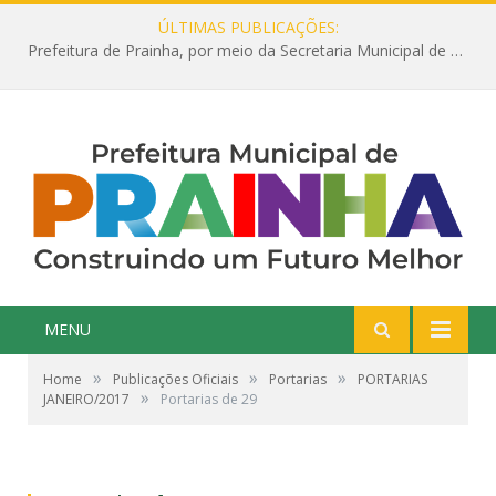
ÚLTIMAS PUBLICAÇÕES:
Prefeitura de Prainha, por meio da Secretaria Municipal de Educação, abre 354 vagas na área da Educação para 2025 com processo seletivo simplificado
MENU
»
»
»
Home
Publicações Oficiais
Portarias
PORTARIAS
»
JANEIRO/2017
Portarias de 29