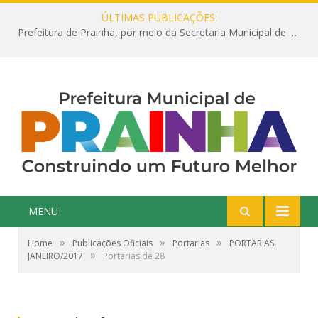
ÚLTIMAS PUBLICAÇÕES:
Prefeitura de Prainha, por meio da Secretaria Municipal de Educação, abre 354 vagas na área da Educação para 2025 com processo seletivo simplificado
MENU
»
»
»
Home
Publicações Oficiais
Portarias
PORTARIAS
»
JANEIRO/2017
Portarias de 28