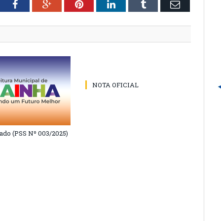
tter
Facebook
Google+
Pinterest
LinkedIn
Tumblr
Email
NOTA OFICIAL
do (PSS Nº 003/2025)