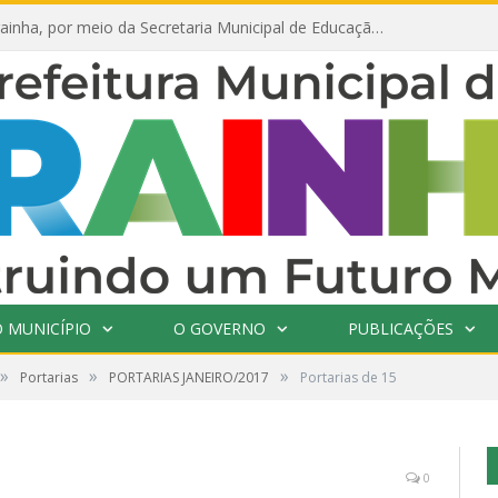
Prefeitura de Prainha, por meio da Secretaria Municipal de Educação, abre 354 vagas na área da Educação para 2025 com processo seletivo simplificado
 MUNICÍPIO
O GOVERNO
PUBLICAÇÕES
»
»
»
Portarias
PORTARIAS JANEIRO/2017
Portarias de 15
0