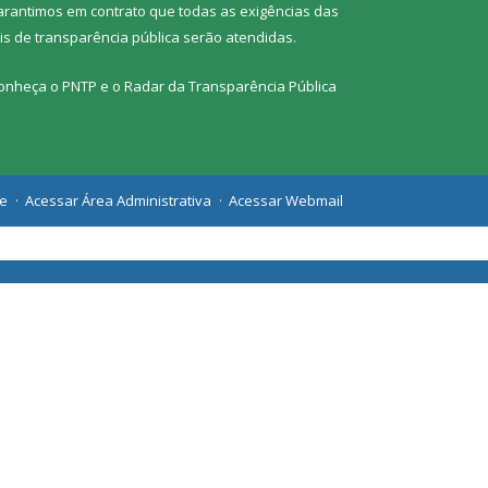
arantimos em contrato que todas as exigências das
eis de transparência pública
serão atendidas.
onheça o
PNTP
e o
Radar da Transparência Pública
te
Acessar Área Administrativa
Acessar Webmail