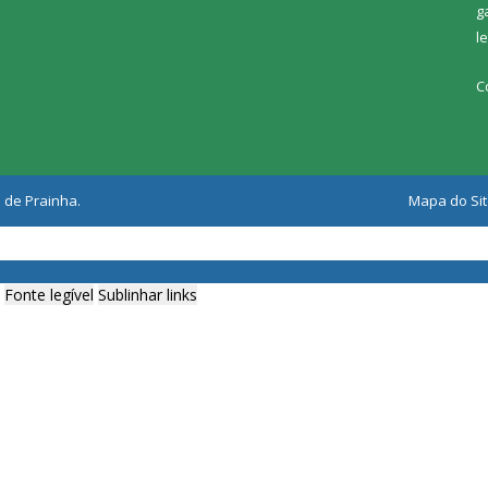
g
l
C
 de Prainha.
Mapa do Si
Fonte legível
Sublinhar links