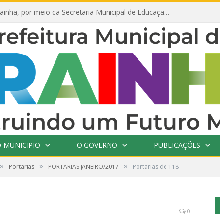
Prefeitura de Prainha, por meio da Secretaria Municipal de Educação, abre 354 vagas na área da Educação para 2025 com processo seletivo simplificado
 MUNICÍPIO
O GOVERNO
PUBLICAÇÕES
»
»
»
Portarias
PORTARIAS JANEIRO/2017
Portarias de 118
0