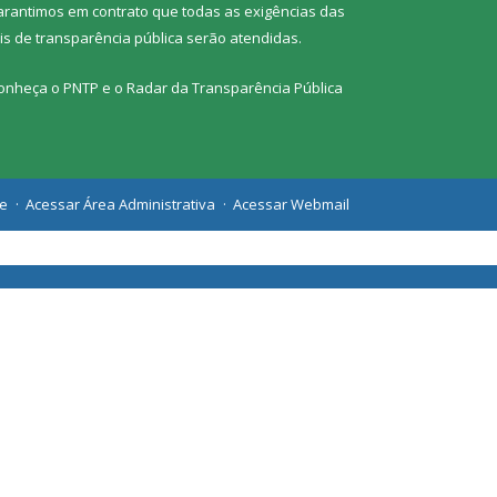
arantimos em contrato que todas as exigências das
eis de transparência pública
serão atendidas.
onheça o
PNTP
e o
Radar da Transparência Pública
te
Acessar Área Administrativa
Acessar Webmail