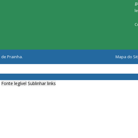
g
l
C
 de Prainha.
Mapa do Si
Fonte legível
Sublinhar links