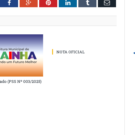
tter
Facebook
Google+
Pinterest
LinkedIn
Tumblr
Email
NOTA OFICIAL
do (PSS Nº 003/2025)