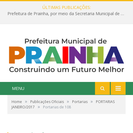
ÚLTIMAS PUBLICAÇÕES:
Prefeitura de Prainha, por meio da Secretaria Municipal de Educação, abre 354 vagas na área da Educação para 2025 com processo seletivo simplificado
MENU
»
»
»
Home
Publicações Oficiais
Portarias
PORTARIAS
»
JANEIRO/2017
Portarias de 108