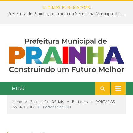
ÚLTIMAS PUBLICAÇÕES:
Prefeitura de Prainha, por meio da Secretaria Municipal de Educação, abre 354 vagas na área da Educação para 2025 com processo seletivo simplificado
MENU
»
»
»
Home
Publicações Oficiais
Portarias
PORTARIAS
»
JANEIRO/2017
Portarias de 103