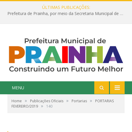
ÚLTIMAS PUBLICAÇÕES:
Prefeitura de Prainha, por meio da Secretaria Municipal de Educação, abre 354 vagas na área da Educação para 2025 com processo seletivo simplificado
MENU
»
»
»
Home
Publicações Oficiais
Portarias
PORTARIAS
»
FEVEREIRO/2019
140