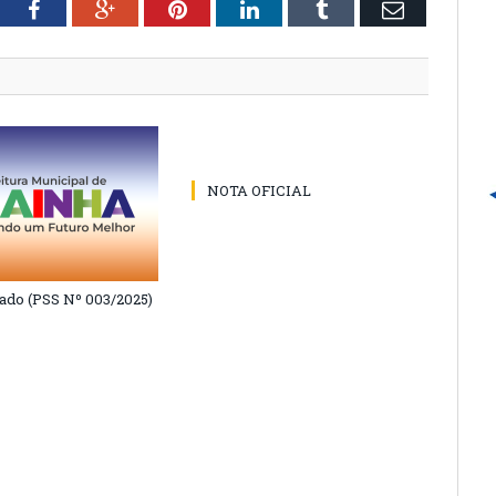
tter
Facebook
Google+
Pinterest
LinkedIn
Tumblr
Email
NOTA OFICIAL
do (PSS Nº 003/2025)