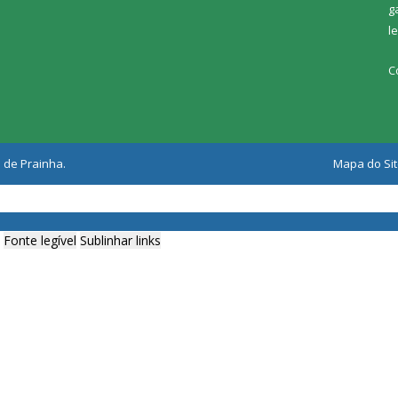
g
l
C
 de Prainha.
Mapa do Si
Fonte legível
Sublinhar links