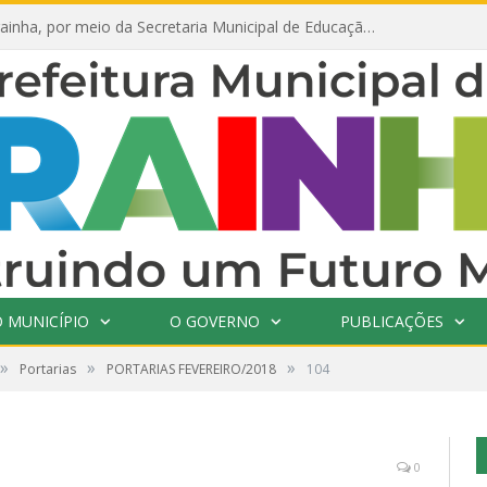
Prefeitura de Prainha, por meio da Secretaria Municipal de Educação, abre 354 vagas na área da Educação para 2025 com processo seletivo simplificado
 MUNICÍPIO
O GOVERNO
PUBLICAÇÕES
»
»
»
Portarias
PORTARIAS FEVEREIRO/2018
104
0