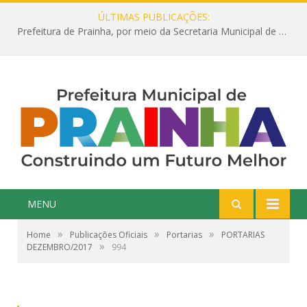
ÚLTIMAS PUBLICAÇÕES:
Prefeitura de Prainha, por meio da Secretaria Municipal de Educação, abre 354 vagas na área da Educação para 2025 com processo seletivo simplificado
MENU
»
»
»
Home
Publicações Oficiais
Portarias
PORTARIAS
»
DEZEMBRO/2017
994