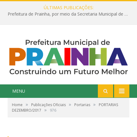
ÚLTIMAS PUBLICAÇÕES:
Prefeitura de Prainha, por meio da Secretaria Municipal de Educação, abre 354 vagas na área da Educação para 2025 com processo seletivo simplificado
MENU
»
»
»
Home
Publicações Oficiais
Portarias
PORTARIAS
»
DEZEMBRO/2017
976