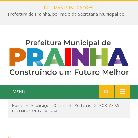
ÚLTIMAS PUBLICAÇÕES:
Prefeitura de Prainha, por meio da Secretaria Municipal de Educação, abre 354 vagas na área da Educação para 2025 com processo seletivo simplificado
MENU
»
»
»
Home
Publicações Oficiais
Portarias
PORTARIAS
»
DEZEMBRO/2017
969