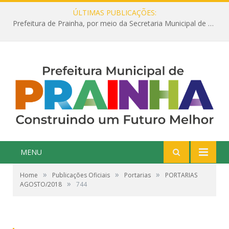
ÚLTIMAS PUBLICAÇÕES:
Prefeitura de Prainha, por meio da Secretaria Municipal de Educação, abre 354 vagas na área da Educação para 2025 com processo seletivo simplificado
MENU
»
»
»
Home
Publicações Oficiais
Portarias
PORTARIAS
»
AGOSTO/2018
744