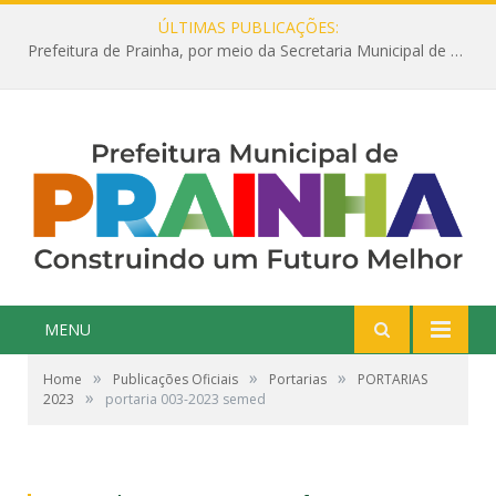
ÚLTIMAS PUBLICAÇÕES:
Prefeitura de Prainha, por meio da Secretaria Municipal de Educação, abre 354 vagas na área da Educação para 2025 com processo seletivo simplificado
MENU
»
»
»
Home
Publicações Oficiais
Portarias
PORTARIAS
»
2023
portaria 003-2023 semed