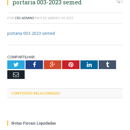
portaria 003-2023 semed
0
POR
CR2-ADMIN5
EM
9 DE JANEIRO DE 2023
portaria 003-2023 semed
COMPARTILHAR:
Twitter
Facebook
Google+
Pinterest
LinkedIn
Tumblr
Email
CONTEÚDO RELACIONADO
Notas Fiscais Liquidadas