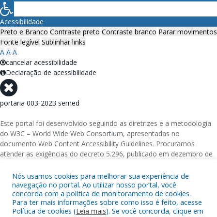
Acessibilidade
Preto e Branco
Contraste preto
Contraste branco
Parar movimentos
Fonte legível
Sublinhar links
A
A
A
cancelar acessibilidade
Declaração de acessibilidade
portaria 003-2023 semed
Este portal foi desenvolvido seguindo as diretrizes e a metodologia
do W3C – World Wide Web Consortium, apresentadas no
documento Web Content Accessibility Guidelines. Procuramos
atender as exigências do decreto 5.296, publicado em dezembro de
2004, que torna obrigatória a acessibilidade nos portais e sítios
eletrônicos da administração pública na rede mundial de
Nós usamos cookies para melhorar sua experiência de
navegação no portal. Ao utilizar nosso portal, você
computadores para o uso das pessoas com necessidades especiais,
concorda com a política de monitoramento de cookies.
garantindo-lhes o pleno acesso aos conteúdos disponíveis.
Para ter mais informações sobre como isso é feito, acesse
Política de cookies (
Leia mais
). Se você concorda, clique em
Além de validações automáticas, foram realizados testes em