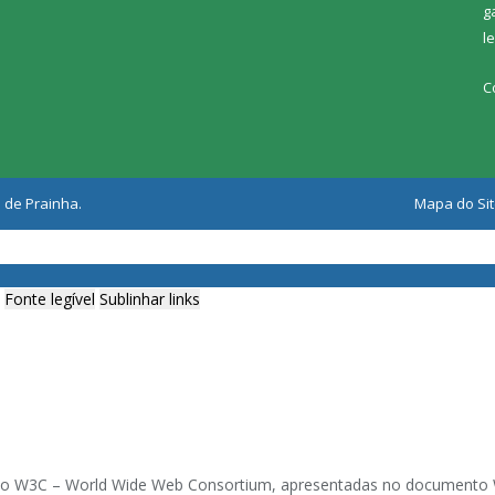
g
l
C
 de Prainha.
Mapa do Si
Fonte legível
Sublinhar links
1
ia do W3C – World Wide Web Consortium, apresentadas no documento W