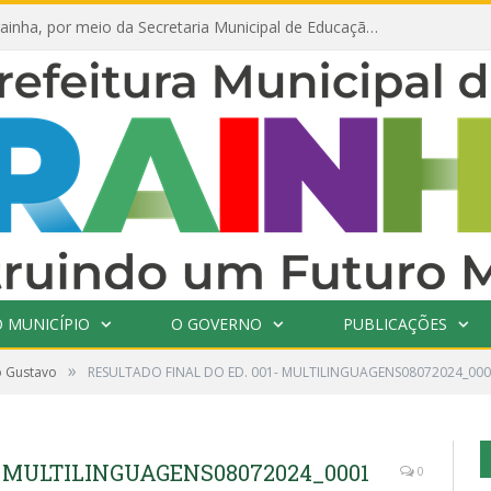
Prefeitura de Prainha, por meio da Secretaria Municipal de Educação, abre 354 vagas na área da Educação para 2025 com processo seletivo simplificado
 MUNICÍPIO
O GOVERNO
PUBLICAÇÕES
»
o Gustavo
RESULTADO FINAL DO ED. 001- MULTILINGUAGENS08072024_00
- MULTILINGUAGENS08072024_0001
0