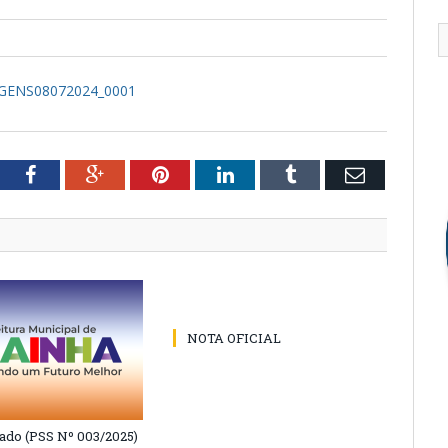
GENS08072024_0001
tter
Facebook
Google+
Pinterest
LinkedIn
Tumblr
Email
NOTA OFICIAL
do (PSS Nº 003/2025)