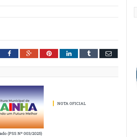
tter
Facebook
Google+
Pinterest
LinkedIn
Tumblr
Email
NOTA OFICIAL
do (PSS Nº 003/2025)