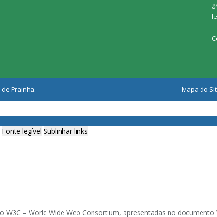
g
l
C
 de Prainha.
Mapa do Si
Fonte legível
Sublinhar links
ia do W3C – World Wide Web Consortium, apresentadas no documento W