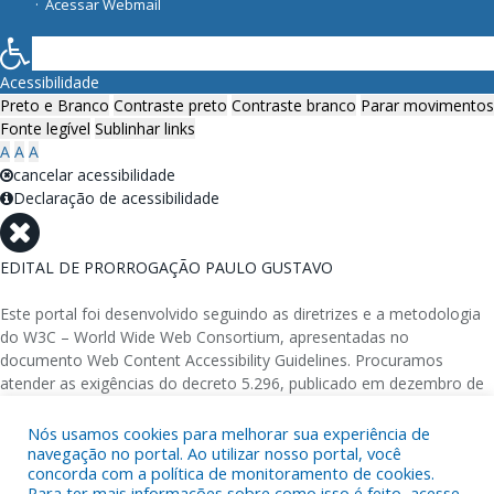
Acessar Webmail
Acessibilidade
Preto e Branco
Contraste preto
Contraste branco
Parar movimentos
Fonte legível
Sublinhar links
A
A
A
cancelar acessibilidade
Declaração de acessibilidade
EDITAL DE PRORROGAÇÃO PAULO GUSTAVO
Este portal foi desenvolvido seguindo as diretrizes e a metodologia
do W3C – World Wide Web Consortium, apresentadas no
documento Web Content Accessibility Guidelines. Procuramos
atender as exigências do decreto 5.296, publicado em dezembro de
2004, que torna obrigatória a acessibilidade nos portais e sítios
eletrônicos da administração pública na rede mundial de
Nós usamos cookies para melhorar sua experiência de
navegação no portal. Ao utilizar nosso portal, você
computadores para o uso das pessoas com necessidades especiais,
concorda com a política de monitoramento de cookies.
garantindo-lhes o pleno acesso aos conteúdos disponíveis.
Para ter mais informações sobre como isso é feito, acesse