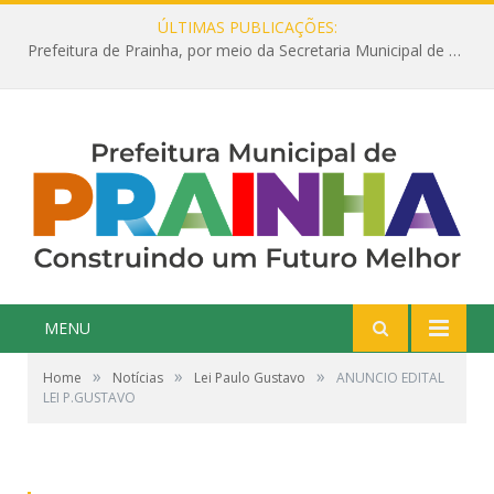
ÚLTIMAS PUBLICAÇÕES:
Prefeitura de Prainha, por meio da Secretaria Municipal de Educação, abre 354 vagas na área da Educação para 2025 com processo seletivo simplificado
MENU
»
»
»
Home
Notícias
Lei Paulo Gustavo
ANUNCIO EDITAL
LEI P.GUSTAVO