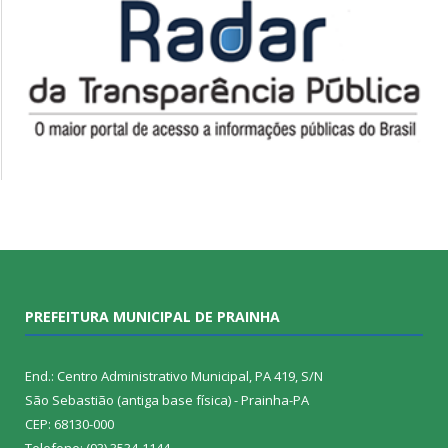
PREFEITURA MUNICIPAL DE PRAINHA
End.: Centro Administrativo Municipal, PA 419, S/N
São Sebastião (antiga base física) - Prainha-PA
CEP: 68130-000
Telefone: (93) 3534-1144