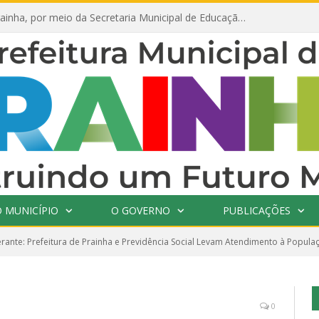
Prefeitura de Prainha, por meio da Secretaria Municipal de Educação, abre 354 vagas na área da Educação para 2025 com processo seletivo simplificado
 MUNICÍPIO
O GOVERNO
PUBLICAÇÕES
nerante: Prefeitura de Prainha e Previdência Social Levam Atendimento à Popula
0