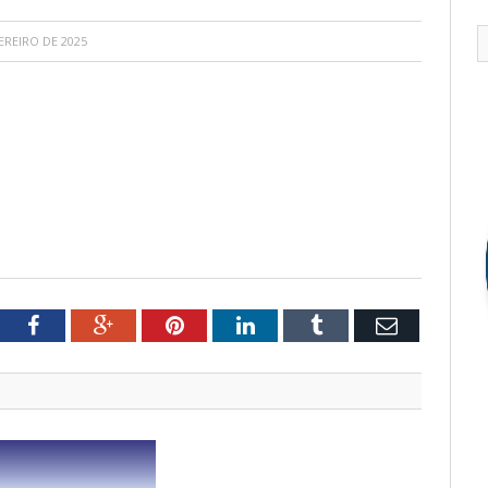
EREIRO DE 2025
tter
Facebook
Google+
Pinterest
LinkedIn
Tumblr
Email