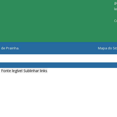
g
l
C
 de Prainha.
Mapa do Si
Fonte legível
Sublinhar links