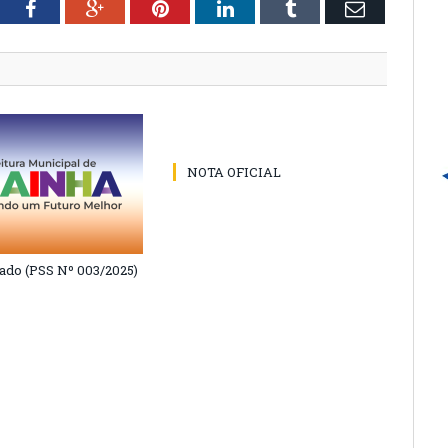
tter
Facebook
Google+
Pinterest
LinkedIn
Tumblr
Email
NOTA OFICIAL
do (PSS Nº 003/2025)