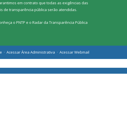
arantimos em contrato que todas as exigências das
eis de transparência pública
serão atendidas.
onheça o
PNTP
e o
Radar da Transparência Pública
te
Acessar Área Administrativa
Acessar Webmail