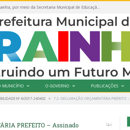
Prefeitura de Prainha, por meio da Secretaria Municipal de Educação, abre 354 vagas na área da Educação para 2025 com processo seletivo simplificado
 MUNICÍPIO
O GOVERNO
PUBLICAÇÕES
»
IBILIDADE Nº 6/2017-240402
7.2- DECLARAÇÃO ORÇAMENTÁRIA PREFEITO –
RIA PREFEITO – Assinado
0