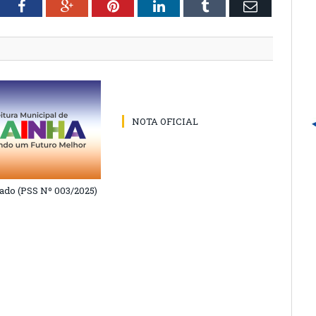
tter
Facebook
Google+
Pinterest
LinkedIn
Tumblr
Email
NOTA OFICIAL
do (PSS Nº 003/2025)