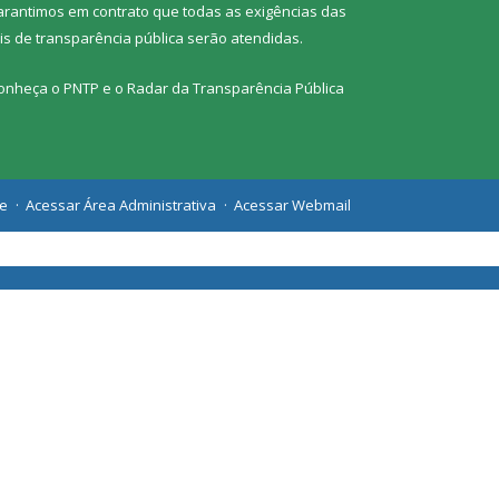
arantimos em contrato que todas as exigências das
eis de transparência pública
serão atendidas.
onheça o
PNTP
e o
Radar da Transparência Pública
te
Acessar Área Administrativa
Acessar Webmail