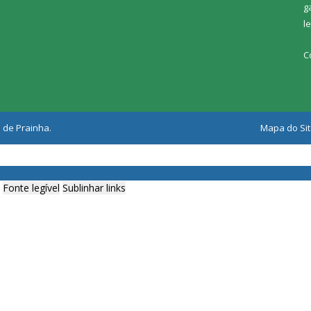
g
l
C
 de Prainha.
Mapa do Si
Fonte legível
Sublinhar links