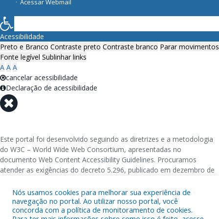
Acessar Webmail
Acessibilidade
Preto e Branco
Contraste preto
Contraste branco
Parar movimentos
Fonte legível
Sublinhar links
A
A
A
cancelar acessibilidade
Declaração de acessibilidade
Este portal foi desenvolvido seguindo as diretrizes e a metodologia
do W3C – World Wide Web Consortium, apresentadas no
documento Web Content Accessibility Guidelines. Procuramos
atender as exigências do decreto 5.296, publicado em dezembro de
2004, que torna obrigatória a acessibilidade nos portais e sítios
eletrônicos da administração pública na rede mundial de
Nós usamos cookies para melhorar sua experiência de
navegação no portal. Ao utilizar nosso portal, você
computadores para o uso das pessoas com necessidades especiais,
concorda com a política de monitoramento de cookies.
garantindo-lhes o pleno acesso aos conteúdos disponíveis.
Para ter mais informações sobre como isso é feito, acesse