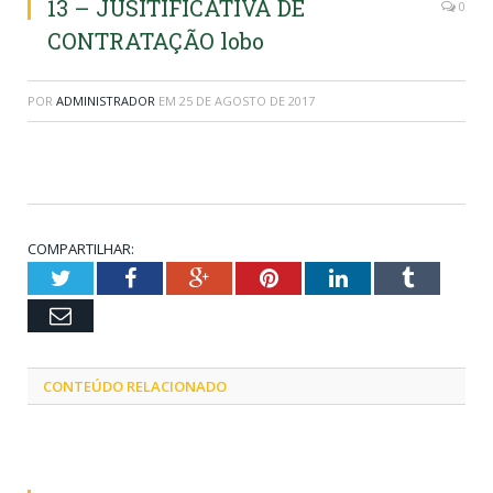
13 – JUSITIFICATIVA DE
0
CONTRATAÇÃO lobo
POR
ADMINISTRADOR
EM
25 DE AGOSTO DE 2017
COMPARTILHAR:
Twitter
Facebook
Google+
Pinterest
LinkedIn
Tumblr
Email
CONTEÚDO RELACIONADO