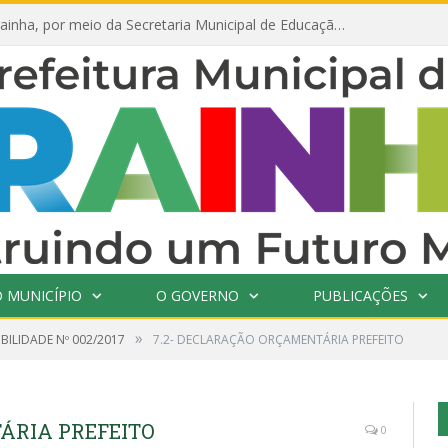
Prefeitura de Prainha, por meio da Secretaria Municipal de Educação, abre 354 vagas na área da Educação para 2025 com processo seletivo simplificado
 MUNICÍPIO
O GOVERNO
PUBLICAÇÕES
»
IBILIDADE Nº 002/2017
7.2- DECLARAÇÃO ORÇAMENTÁRIA PREFEITO
ÁRIA PREFEITO
0