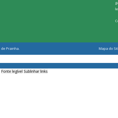
g
l
C
 de Prainha.
Mapa do Si
Fonte legível
Sublinhar links