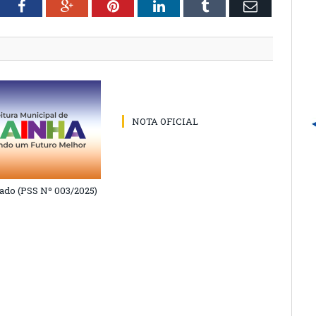
tter
Facebook
Google+
Pinterest
LinkedIn
Tumblr
Email
NOTA OFICIAL
do (PSS Nº 003/2025)