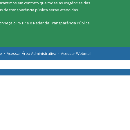
arantimos em contrato que todas as exigências das
eis de transparência pública
serão atendidas.
onheça o
PNTP
e o
Radar da Transparência Pública
te
Acessar Área Administrativa
Acessar Webmail