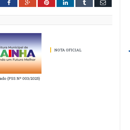
tter
Facebook
Google+
Pinterest
LinkedIn
Tumblr
Email
NOTA OFICIAL
do (PSS Nº 003/2025)