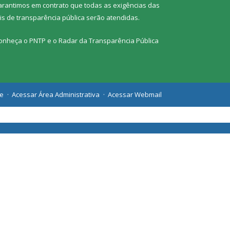
arantimos em contrato que todas as exigências das
eis de transparência pública
serão atendidas.
onheça o
PNTP
e o
Radar da Transparência Pública
te
Acessar Área Administrativa
Acessar Webmail