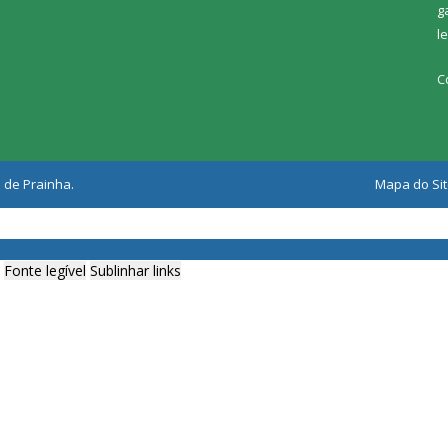
g
l
C
 de Prainha.
Mapa do Si
Fonte legível
Sublinhar links