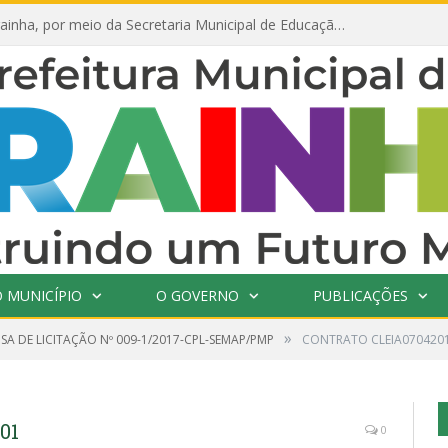
Prefeitura de Prainha, por meio da Secretaria Municipal de Educação, abre 354 vagas na área da Educação para 2025 com processo seletivo simplificado
 MUNICÍPIO
O GOVERNO
PUBLICAÇÕES
»
SA DE LICITAÇÃO Nº 009-1/2017-CPL-SEMAP/PMP
CONTRATO CLEIA070420
01
0