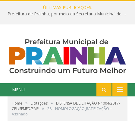
ÚLTIMAS PUBLICAÇÕES:
Prefeitura de Prainha, por meio da Secretaria Municipal de Educação, abre 354 vagas na área da Educação para 2025 com processo seletivo simplificado
MENU
»
»
Home
Licitações
DISPENSA DE LICITAÇÃO Nº 004/2017-
»
CPL/SEMED/PMP
28 – HOMOLOGAÇÃO_RATIFICAÇÃO –
Assinado