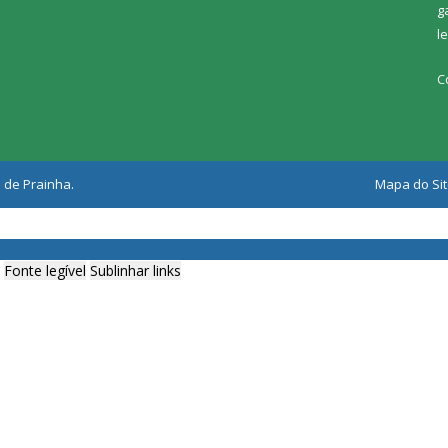
g
l
C
 de Prainha.
Mapa do Si
Fonte legível
Sublinhar links