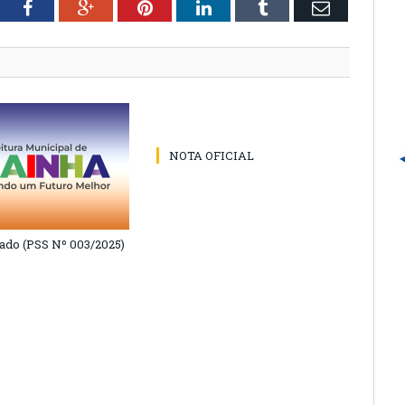
tter
Facebook
Google+
Pinterest
LinkedIn
Tumblr
Email
NOTA OFICIAL
do (PSS Nº 003/2025)