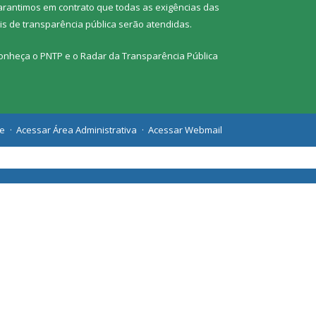
arantimos em contrato que todas as exigências das
eis de transparência pública
serão atendidas.
onheça o
PNTP
e o
Radar da Transparência Pública
te
Acessar Área Administrativa
Acessar Webmail