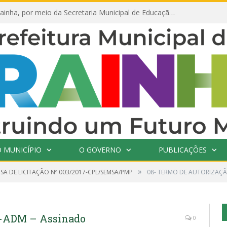
Prefeitura de Prainha, por meio da Secretaria Municipal de Educação, abre 354 vagas na área da Educação para 2025 com processo seletivo simplificado
 MUNICÍPIO
O GOVERNO
PUBLICAÇÕES
»
SA DE LICITAÇÃO Nº 003/2017-CPL/SEMSA/PMP
08- TERMO DE AUTORIZAÇÃ
-ADM – Assinado
0