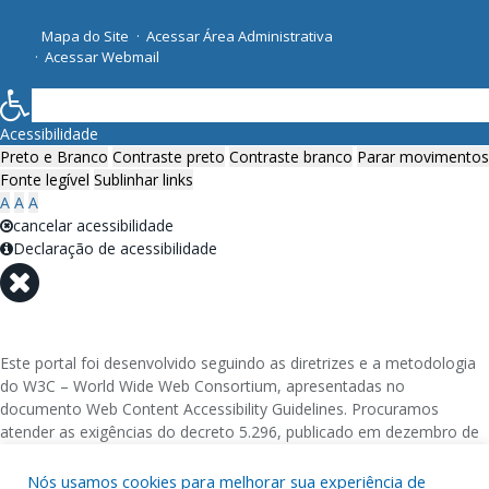
Mapa do Site
Acessar Área Administrativa
Acessar Webmail
Acessibilidade
Preto e Branco
Contraste preto
Contraste branco
Parar movimentos
Fonte legível
Sublinhar links
A
A
A
cancelar acessibilidade
Declaração de acessibilidade
Este portal foi desenvolvido seguindo as diretrizes e a metodologia
do W3C – World Wide Web Consortium, apresentadas no
documento Web Content Accessibility Guidelines. Procuramos
atender as exigências do decreto 5.296, publicado em dezembro de
2004, que torna obrigatória a acessibilidade nos portais e sítios
eletrônicos da administração pública na rede mundial de
Nós usamos cookies para melhorar sua experiência de