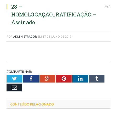
28 –
0
HOMOLOGAÇÃO_RATIFICAÇÃO –
Assinado
POR
ADMINISTRADOR
EM
17 DE JULHO DE 2017
COMPARTILHAR:
Twitter
Facebook
Google+
Pinterest
LinkedIn
Tumblr
Email
CONTEÚDO RELACIONADO