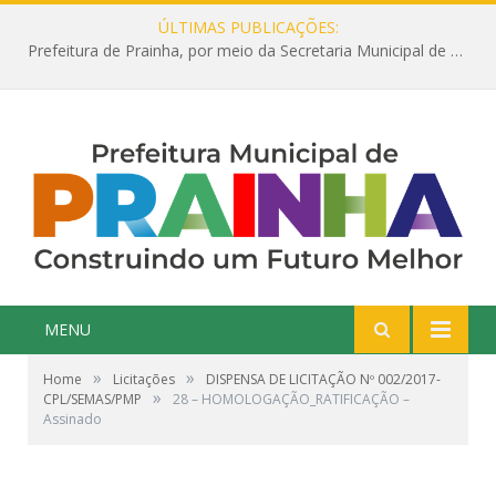
ÚLTIMAS PUBLICAÇÕES:
Prefeitura de Prainha, por meio da Secretaria Municipal de Educação, abre 354 vagas na área da Educação para 2025 com processo seletivo simplificado
MENU
»
»
Home
Licitações
DISPENSA DE LICITAÇÃO Nº 002/2017-
»
CPL/SEMAS/PMP
28 – HOMOLOGAÇÃO_RATIFICAÇÃO –
Assinado