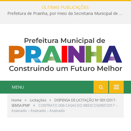
ÚLTIMAS PUBLICAÇÕES:
Prefeitura de Prainha, por meio da Secretaria Municipal de Educação, abre 354 vagas na área da Educação para 2025 com processo seletivo simplificado
MENU
»
»
Home
Licitações
DISPENSA DE LICITAÇÃO Nº 001/2017-
»
SEMSA/PMP
CONTRATO 006 CASAS DO MEDICOS09072017 –
Assinado – Assinado – Assinado