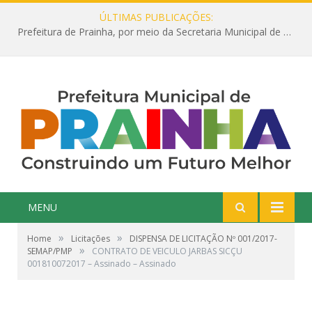
ÚLTIMAS PUBLICAÇÕES:
Prefeitura de Prainha, por meio da Secretaria Municipal de Educação, abre 354 vagas na área da Educação para 2025 com processo seletivo simplificado
MENU
»
»
Home
Licitações
DISPENSA DE LICITAÇÃO Nº 001/2017-
»
SEMAP/PMP
CONTRATO DE VEICULO JARBAS SICÇU
001810072017 – Assinado – Assinado