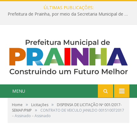
ÚLTIMAS PUBLICAÇÕES:
Prefeitura de Prainha, por meio da Secretaria Municipal de Educação, abre 354 vagas na área da Educação para 2025 com processo seletivo simplificado
MENU
»
»
Home
Licitações
DISPENSA DE LICITAÇÃO Nº 001/2017-
»
SEMAP/PMP
CONTRATO DE VEICULO JANILDO 001510072017
– Assinado – Assinado