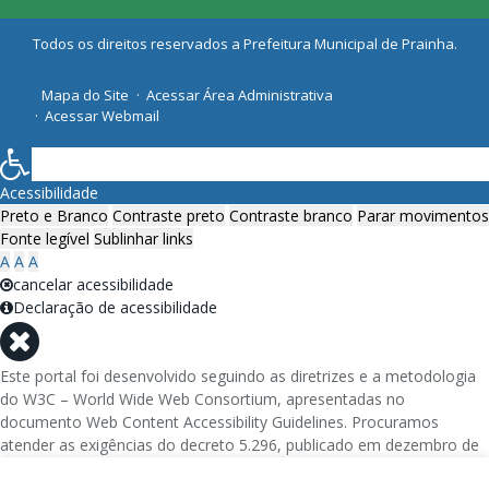
Todos os direitos reservados a Prefeitura Municipal de Prainha.
Mapa do Site
Acessar Área Administrativa
Acessar Webmail
Acessibilidade
Preto e Branco
Contraste preto
Contraste branco
Parar movimentos
Fonte legível
Sublinhar links
A
A
A
cancelar acessibilidade
Declaração de acessibilidade
Este portal foi desenvolvido seguindo as diretrizes e a metodologia
do W3C – World Wide Web Consortium, apresentadas no
documento Web Content Accessibility Guidelines. Procuramos
atender as exigências do decreto 5.296, publicado em dezembro de
2004, que torna obrigatória a acessibilidade nos portais e sítios