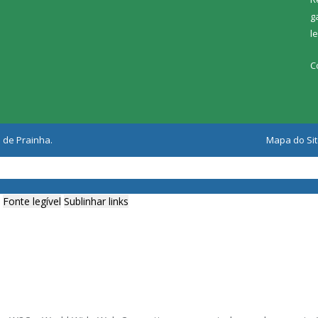
g
l
C
 de Prainha.
Mapa do Si
Fonte legível
Sublinhar links