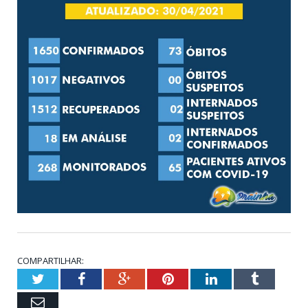
COMPARTILHAR:
Twitter
Facebook
Google+
Pinterest
LinkedIn
Tumblr
Email