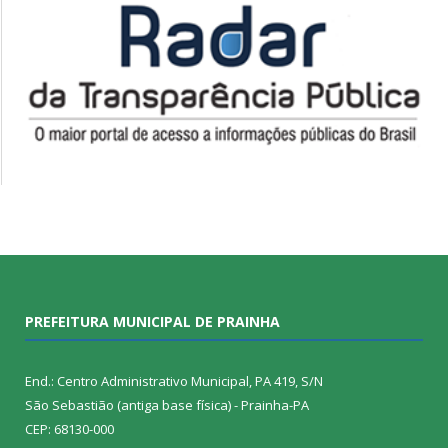
PREFEITURA MUNICIPAL DE PRAINHA
End.: Centro Administrativo Municipal, PA 419, S/N
São Sebastião (antiga base física) - Prainha-PA
CEP: 68130-000