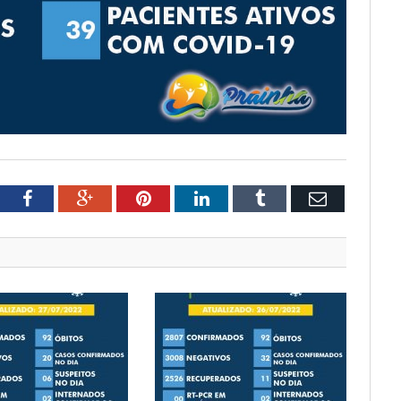
tter
Facebook
Google+
Pinterest
LinkedIn
Tumblr
Email