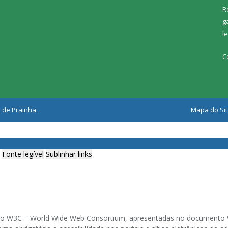
R
g
l
C
 de Prainha.
Mapa do Si
Fonte legível
Sublinhar links
ia do W3C – World Wide Web Consortium, apresentadas no documento W