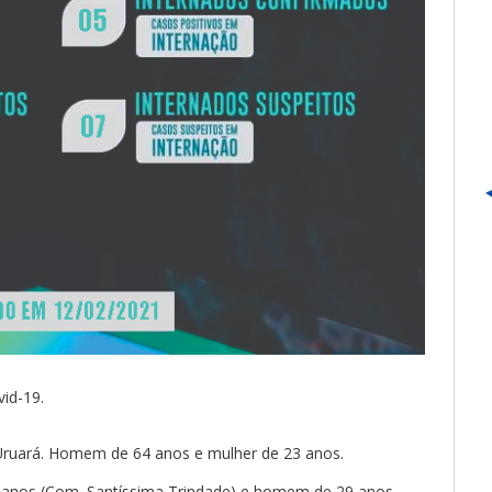
id-19.
 Uruará. Homem de 64 anos e mulher de 23 anos.
anos (Com. Santíssima Trindade) e homem de 29 anos