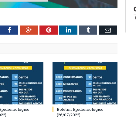
tter
Facebook
Google+
Pinterest
LinkedIn
Tumblr
Email
Epidemiológico
Boletim Epidemiológico
022)
(26/07/2022)