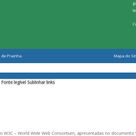
g
l
C
 de Prainha.
Mapa do Si
Fonte legível
Sublinhar links
ia do W3C – World Wide Web Consortium, apresentadas no documento W