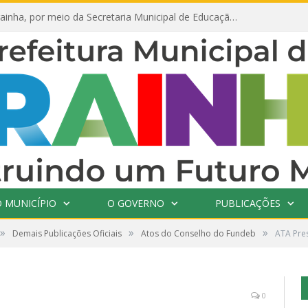
Prefeitura de Prainha, por meio da Secretaria Municipal de Educação, abre 354 vagas na área da Educação para 2025 com processo seletivo simplificado
 MUNICÍPIO
O GOVERNO
PUBLICAÇÕES
»
»
»
Demais Publicações Oficiais
Atos do Conselho do Fundeb
ATA Pres
0