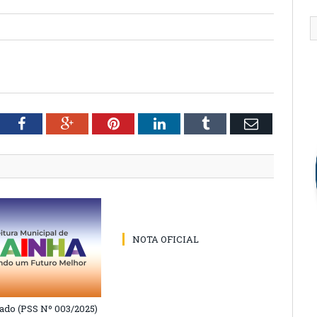
tter
Facebook
Google+
Pinterest
LinkedIn
Tumblr
Email
NOTA OFICIAL
do (PSS Nº 003/2025)