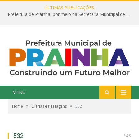
ÚLTIMAS PUBLICAÇÕES:
Prefeitura de Prainha, por meio da Secretaria Municipal de Educação, abre 354 vagas na área da Educação para 2025 com processo seletivo simplificado
MENU
»
»
Home
Diárias e Passagens
532
532
0