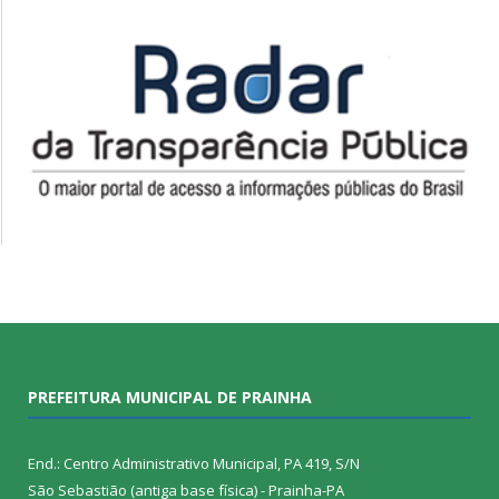
PREFEITURA MUNICIPAL DE PRAINHA
End.: Centro Administrativo Municipal, PA 419, S/N
São Sebastião (antiga base física) - Prainha-PA