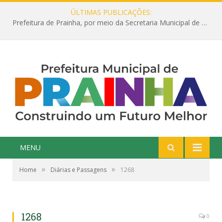
ÚLTIMAS PUBLICAÇÕES:
Prefeitura de Prainha, por meio da Secretaria Municipal de Educação, abre 354 vagas na área da Educação para 2025 com processo seletivo simplificado
MENU
»
»
Home
Diárias e Passagens
1268
1268
0