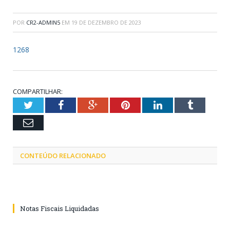
POR
CR2-ADMIN5
EM
19 DE DEZEMBRO DE 2023
1268
COMPARTILHAR:
Twitter
Facebook
Google+
Pinterest
LinkedIn
Tumblr
Email
CONTEÚDO RELACIONADO
Notas Fiscais Liquidadas