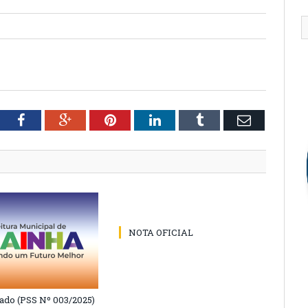
tter
Facebook
Google+
Pinterest
LinkedIn
Tumblr
Email
NOTA OFICIAL
do (PSS Nº 003/2025)