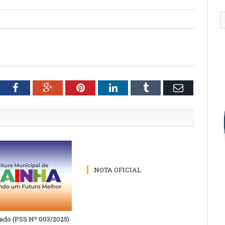
tter
Facebook
Google+
Pinterest
LinkedIn
Tumblr
Email
NOTA OFICIAL
do (PSS Nº 003/2025)