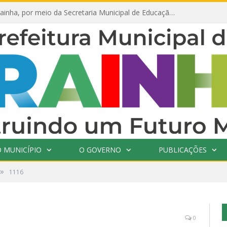
Prefeitura de Prainha, por meio da Secretaria Municipal de Educação, abre 354 vagas na área da Educação para 2025 com processo seletivo simplificado
 MUNICÍPIO
O GOVERNO
PUBLICAÇÕES
»
1116
0