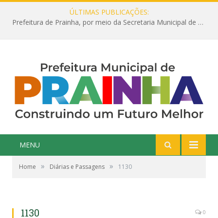
ÚLTIMAS PUBLICAÇÕES:
Prefeitura de Prainha, por meio da Secretaria Municipal de Educação, abre 354 vagas na área da Educação para 2025 com processo seletivo simplificado
MENU
»
»
Home
Diárias e Passagens
1130
1130
0