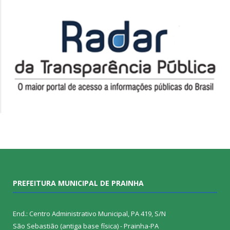
PREFEITURA MUNICIPAL DE PRAINHA
End.: Centro Administrativo Municipal, PA 419, S/N
São Sebastião (antiga base física) - Prainha-PA