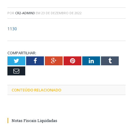
POR
CR2-ADMIN3
EM
23 DE DEZEMBRO DE 2022
1130
COMPARTILHAR:
Twitter
Facebook
Google+
Pinterest
LinkedIn
Tumblr
Email
CONTEÚDO RELACIONADO
Notas Fiscais Liquidadas